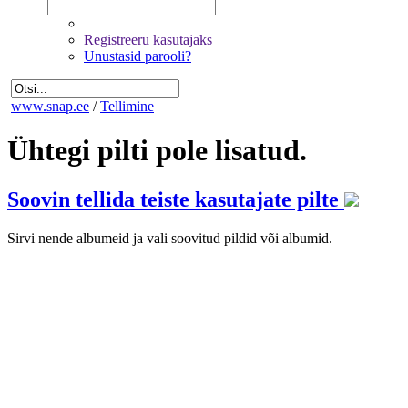
Registreeru kasutajaks
Unustasid parooli?
www.snap.ee
/
Tellimine
Ühtegi pilti pole lisatud.
Soovin tellida teiste kasutajate pilte
Sirvi nende albumeid ja vali soovitud pildid või albumid.