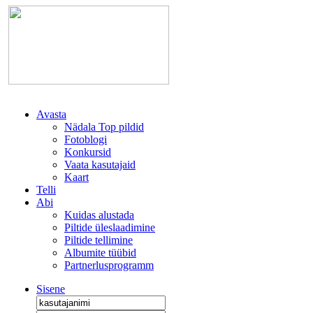
Avasta
Nädala Top pildid
Fotoblogi
Konkursid
Vaata kasutajaid
Kaart
Telli
Abi
Kuidas alustada
Piltide üleslaadimine
Piltide tellimine
Albumite tüübid
Partnerlusprogramm
Sisene