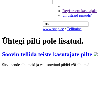
Registreeru kasutajaks
Unustasid parooli?
www.snap.ee
/
Tellimine
Ühtegi pilti pole lisatud.
Soovin tellida teiste kasutajate pilte
Sirvi nende albumeid ja vali soovitud pildid või albumid.