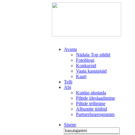
Avasta
Nädala Top pildid
Fotoblogi
Konkursid
Vaata kasutajaid
Kaart
Telli
Abi
Kuidas alustada
Piltide üleslaadimine
Piltide tellimine
Albumite tüübid
Partnerlusprogramm
Sisene