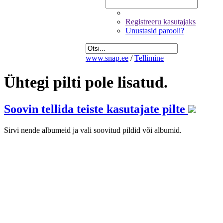
Registreeru kasutajaks
Unustasid parooli?
www.snap.ee
/
Tellimine
Ühtegi pilti pole lisatud.
Soovin tellida teiste kasutajate pilte
Sirvi nende albumeid ja vali soovitud pildid või albumid.