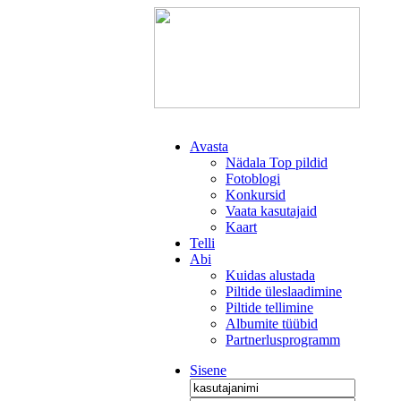
Avasta
Nädala Top pildid
Fotoblogi
Konkursid
Vaata kasutajaid
Kaart
Telli
Abi
Kuidas alustada
Piltide üleslaadimine
Piltide tellimine
Albumite tüübid
Partnerlusprogramm
Sisene