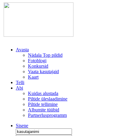
Avasta
Nädala Top pildid
Fotoblogi
Konkursid
Vaata kasutajaid
Kaart
Telli
Abi
Kuidas alustada
Piltide üleslaadimine
Piltide tellimine
Albumite tüübid
Partnerlusprogramm
Sisene