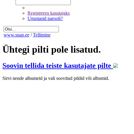
Registreeru kasutajaks
Unustasid parooli?
www.snap.ee
/
Tellimine
Ühtegi pilti pole lisatud.
Soovin tellida teiste kasutajate pilte
Sirvi nende albumeid ja vali soovitud pildid või albumid.