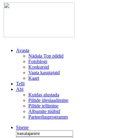
Avasta
Nädala Top pildid
Fotoblogi
Konkursid
Vaata kasutajaid
Kaart
Telli
Abi
Kuidas alustada
Piltide üleslaadimine
Piltide tellimine
Albumite tüübid
Partnerlusprogramm
Sisene