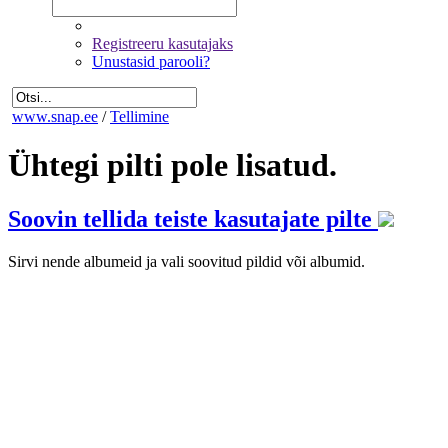
Registreeru kasutajaks
Unustasid parooli?
www.snap.ee
/
Tellimine
Ühtegi pilti pole lisatud.
Soovin tellida teiste kasutajate pilte
Sirvi nende albumeid ja vali soovitud pildid või albumid.