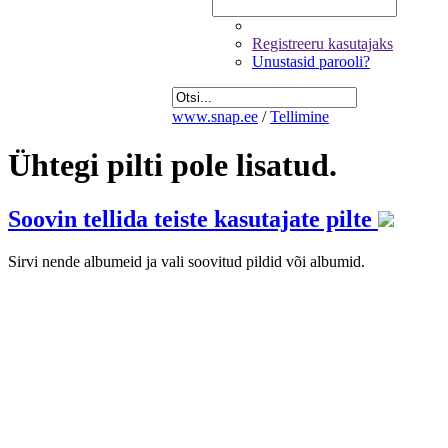
Registreeru kasutajaks
Unustasid parooli?
www.snap.ee
/
Tellimine
Ühtegi pilti pole lisatud.
Soovin tellida teiste kasutajate pilte
Sirvi nende albumeid ja vali soovitud pildid või albumid.