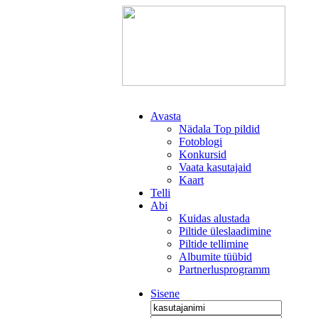
Avasta
Nädala Top pildid
Fotoblogi
Konkursid
Vaata kasutajaid
Kaart
Telli
Abi
Kuidas alustada
Piltide üleslaadimine
Piltide tellimine
Albumite tüübid
Partnerlusprogramm
Sisene