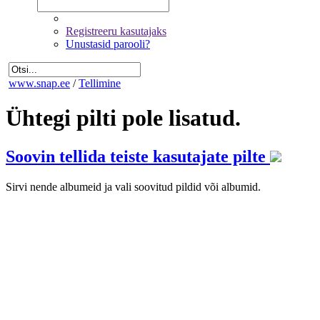
Registreeru kasutajaks
Unustasid parooli?
www.snap.ee
/
Tellimine
Ühtegi pilti pole lisatud.
Soovin tellida teiste kasutajate pilte
Sirvi nende albumeid ja vali soovitud pildid või albumid.