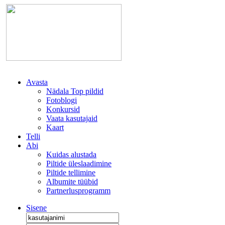
Avasta
Nädala Top pildid
Fotoblogi
Konkursid
Vaata kasutajaid
Kaart
Telli
Abi
Kuidas alustada
Piltide üleslaadimine
Piltide tellimine
Albumite tüübid
Partnerlusprogramm
Sisene