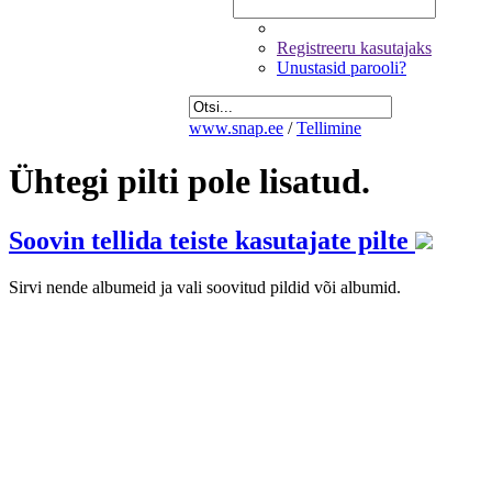
Registreeru kasutajaks
Unustasid parooli?
www.snap.ee
/
Tellimine
Ühtegi pilti pole lisatud.
Soovin tellida teiste kasutajate pilte
Sirvi nende albumeid ja vali soovitud pildid või albumid.