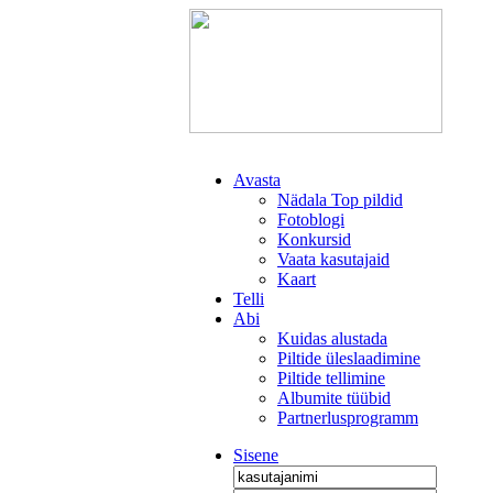
Avasta
Nädala Top pildid
Fotoblogi
Konkursid
Vaata kasutajaid
Kaart
Telli
Abi
Kuidas alustada
Piltide üleslaadimine
Piltide tellimine
Albumite tüübid
Partnerlusprogramm
Sisene