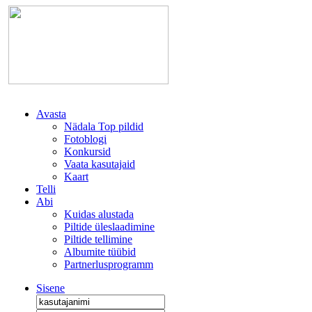
Avasta
Nädala Top pildid
Fotoblogi
Konkursid
Vaata kasutajaid
Kaart
Telli
Abi
Kuidas alustada
Piltide üleslaadimine
Piltide tellimine
Albumite tüübid
Partnerlusprogramm
Sisene