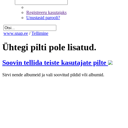
Registreeru kasutajaks
Unustasid parooli?
www.snap.ee
/
Tellimine
Ühtegi pilti pole lisatud.
Soovin tellida teiste kasutajate pilte
Sirvi nende albumeid ja vali soovitud pildid või albumid.