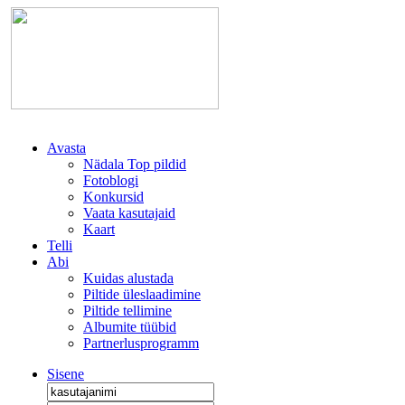
Avasta
Nädala Top pildid
Fotoblogi
Konkursid
Vaata kasutajaid
Kaart
Telli
Abi
Kuidas alustada
Piltide üleslaadimine
Piltide tellimine
Albumite tüübid
Partnerlusprogramm
Sisene