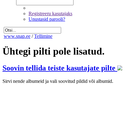
Registreeru kasutajaks
Unustasid parooli?
www.snap.ee
/
Tellimine
Ühtegi pilti pole lisatud.
Soovin tellida teiste kasutajate pilte
Sirvi nende albumeid ja vali soovitud pildid või albumid.