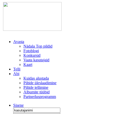
Avasta
Nädala Top pildid
Fotoblogi
Konkursid
Vaata kasutajaid
Kaart
Telli
Abi
Kuidas alustada
Piltide üleslaadimine
Piltide tellimine
Albumite tüübid
Partnerlusprogramm
Sisene