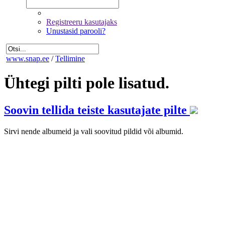
Registreeru kasutajaks
Unustasid parooli?
www.snap.ee
/
Tellimine
Ühtegi pilti pole lisatud.
Soovin tellida teiste kasutajate pilte
Sirvi nende albumeid ja vali soovitud pildid või albumid.