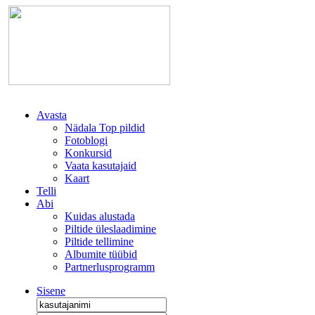
Avasta
Nädala Top pildid
Fotoblogi
Konkursid
Vaata kasutajaid
Kaart
Telli
Abi
Kuidas alustada
Piltide üleslaadimine
Piltide tellimine
Albumite tüübid
Partnerlusprogramm
Sisene