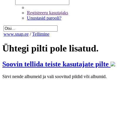
Registreeru kasutajaks
Unustasid parooli?
www.snap.ee
/
Tellimine
Ühtegi pilti pole lisatud.
Soovin tellida teiste kasutajate pilte
Sirvi nende albumeid ja vali soovitud pildid või albumid.