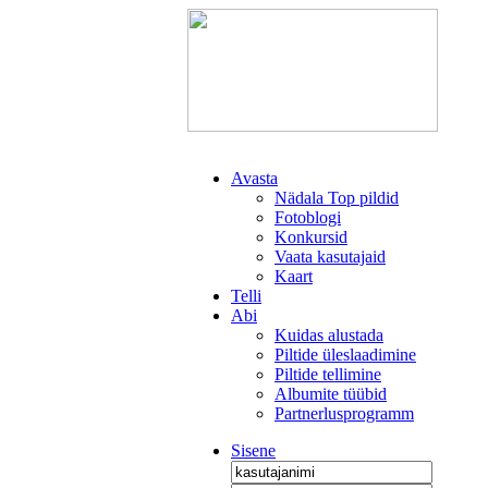
Avasta
Nädala Top pildid
Fotoblogi
Konkursid
Vaata kasutajaid
Kaart
Telli
Abi
Kuidas alustada
Piltide üleslaadimine
Piltide tellimine
Albumite tüübid
Partnerlusprogramm
Sisene