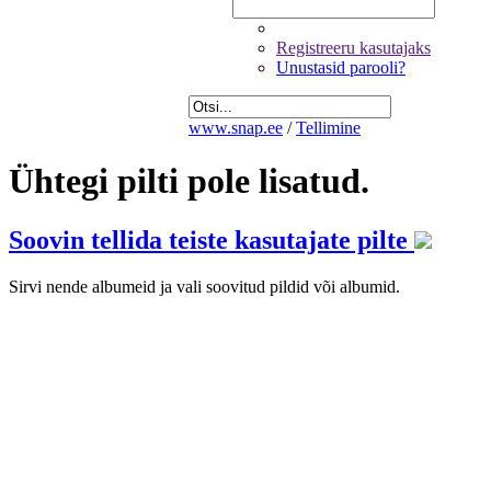
Registreeru kasutajaks
Unustasid parooli?
www.snap.ee
/
Tellimine
Ühtegi pilti pole lisatud.
Soovin tellida teiste kasutajate pilte
Sirvi nende albumeid ja vali soovitud pildid või albumid.