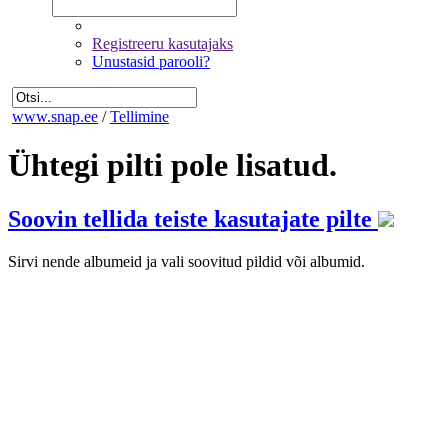
Registreeru kasutajaks
Unustasid parooli?
www.snap.ee
/
Tellimine
Ühtegi pilti pole lisatud.
Soovin tellida teiste kasutajate pilte
Sirvi nende albumeid ja vali soovitud pildid või albumid.