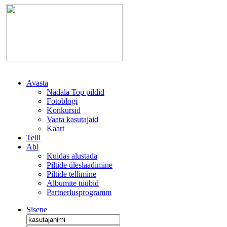
Avasta
Nädala Top pildid
Fotoblogi
Konkursid
Vaata kasutajaid
Kaart
Telli
Abi
Kuidas alustada
Piltide üleslaadimine
Piltide tellimine
Albumite tüübid
Partnerlusprogramm
Sisene