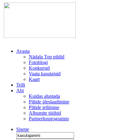
Avasta
Nädala Top pildid
Fotoblogi
Konkursid
Vaata kasutajaid
Kaart
Telli
Abi
Kuidas alustada
Piltide üleslaadimine
Piltide tellimine
Albumite tüübid
Partnerlusprogramm
Sisene