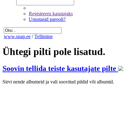
Registreeru kasutajaks
Unustasid parooli?
www.snap.ee
/
Tellimine
Ühtegi pilti pole lisatud.
Soovin tellida teiste kasutajate pilte
Sirvi nende albumeid ja vali soovitud pildid või albumid.