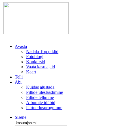
Avasta
Nädala Top pildid
Fotoblogi
Konkursid
Vaata kasutajaid
Kaart
Telli
Abi
Kuidas alustada
Piltide üleslaadimine
Piltide tellimine
Albumite tüübid
Partnerlusprogramm
Sisene