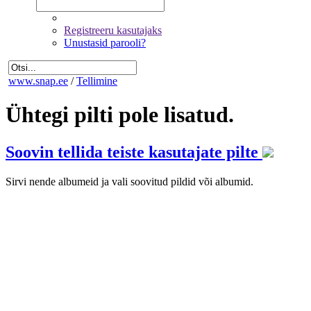
Registreeru kasutajaks
Unustasid parooli?
www.snap.ee
/
Tellimine
Ühtegi pilti pole lisatud.
Soovin tellida teiste kasutajate pilte
Sirvi nende albumeid ja vali soovitud pildid või albumid.