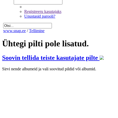
Registreeru kasutajaks
Unustasid parooli?
www.snap.ee
/
Tellimine
Ühtegi pilti pole lisatud.
Soovin tellida teiste kasutajate pilte
Sirvi nende albumeid ja vali soovitud pildid või albumid.