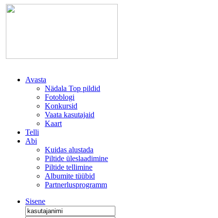
Avasta
Nädala Top pildid
Fotoblogi
Konkursid
Vaata kasutajaid
Kaart
Telli
Abi
Kuidas alustada
Piltide üleslaadimine
Piltide tellimine
Albumite tüübid
Partnerlusprogramm
Sisene