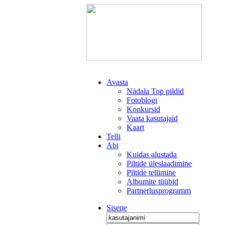
Avasta
Nädala Top pildid
Fotoblogi
Konkursid
Vaata kasutajaid
Kaart
Telli
Abi
Kuidas alustada
Piltide üleslaadimine
Piltide tellimine
Albumite tüübid
Partnerlusprogramm
Sisene