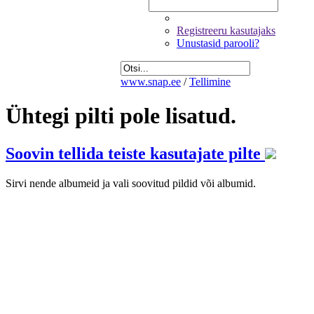
Registreeru kasutajaks
Unustasid parooli?
www.snap.ee
/
Tellimine
Ühtegi pilti pole lisatud.
Soovin tellida teiste kasutajate pilte
Sirvi nende albumeid ja vali soovitud pildid või albumid.