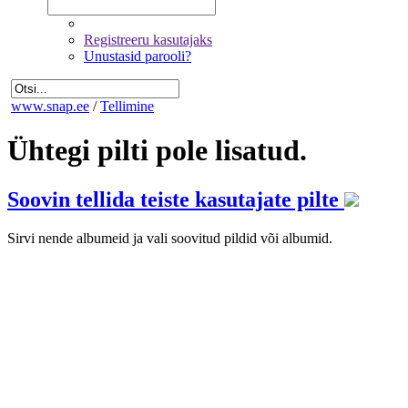
Registreeru kasutajaks
Unustasid parooli?
www.snap.ee
/
Tellimine
Ühtegi pilti pole lisatud.
Soovin tellida teiste kasutajate pilte
Sirvi nende albumeid ja vali soovitud pildid või albumid.