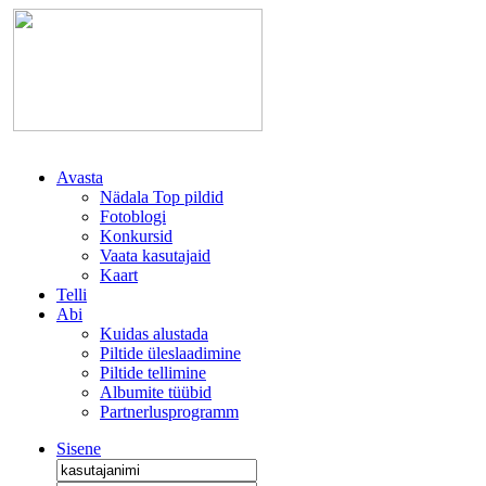
Avasta
Nädala Top pildid
Fotoblogi
Konkursid
Vaata kasutajaid
Kaart
Telli
Abi
Kuidas alustada
Piltide üleslaadimine
Piltide tellimine
Albumite tüübid
Partnerlusprogramm
Sisene