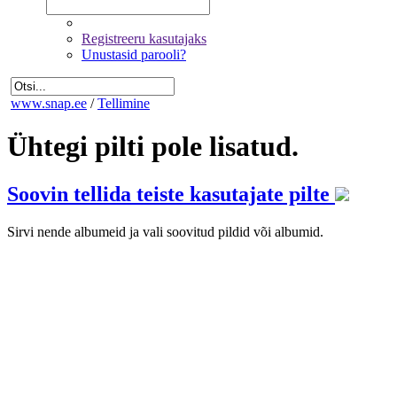
Registreeru kasutajaks
Unustasid parooli?
www.snap.ee
/
Tellimine
Ühtegi pilti pole lisatud.
Soovin tellida teiste kasutajate pilte
Sirvi nende albumeid ja vali soovitud pildid või albumid.