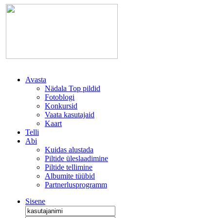
Avasta
Nädala Top pildid
Fotoblogi
Konkursid
Vaata kasutajaid
Kaart
Telli
Abi
Kuidas alustada
Piltide üleslaadimine
Piltide tellimine
Albumite tüübid
Partnerlusprogramm
Sisene