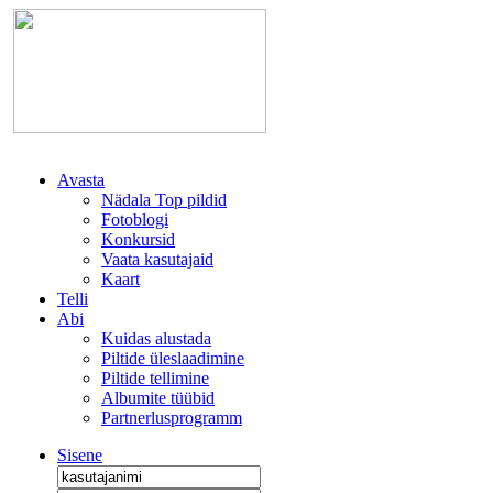
Avasta
Nädala Top pildid
Fotoblogi
Konkursid
Vaata kasutajaid
Kaart
Telli
Abi
Kuidas alustada
Piltide üleslaadimine
Piltide tellimine
Albumite tüübid
Partnerlusprogramm
Sisene