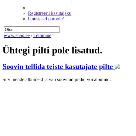
Registreeru kasutajaks
Unustasid parooli?
www.snap.ee
/
Tellimine
Ühtegi pilti pole lisatud.
Soovin tellida teiste kasutajate pilte
Sirvi nende albumeid ja vali soovitud pildid või albumid.