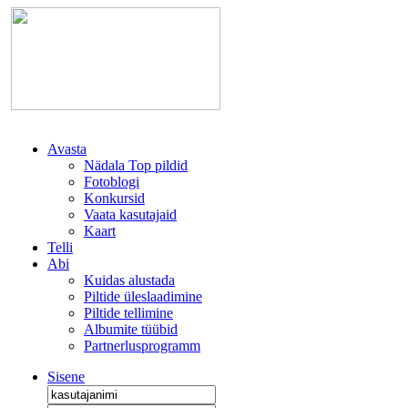
Avasta
Nädala Top pildid
Fotoblogi
Konkursid
Vaata kasutajaid
Kaart
Telli
Abi
Kuidas alustada
Piltide üleslaadimine
Piltide tellimine
Albumite tüübid
Partnerlusprogramm
Sisene