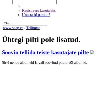
Registreeru kasutajaks
Unustasid parooli?
www.snap.ee
/
Tellimine
Ühtegi pilti pole lisatud.
Soovin tellida teiste kasutajate pilte
Sirvi nende albumeid ja vali soovitud pildid või albumid.