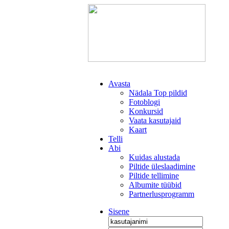
Avasta
Nädala Top pildid
Fotoblogi
Konkursid
Vaata kasutajaid
Kaart
Telli
Abi
Kuidas alustada
Piltide üleslaadimine
Piltide tellimine
Albumite tüübid
Partnerlusprogramm
Sisene