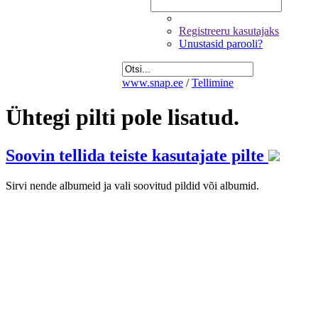
Registreeru kasutajaks
Unustasid parooli?
www.snap.ee
/
Tellimine
Ühtegi pilti pole lisatud.
Soovin tellida teiste kasutajate pilte
Sirvi nende albumeid ja vali soovitud pildid või albumid.