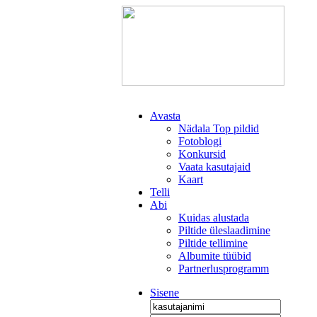
Avasta
Nädala Top pildid
Fotoblogi
Konkursid
Vaata kasutajaid
Kaart
Telli
Abi
Kuidas alustada
Piltide üleslaadimine
Piltide tellimine
Albumite tüübid
Partnerlusprogramm
Sisene