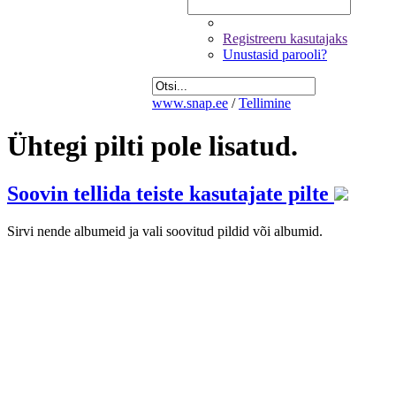
Registreeru kasutajaks
Unustasid parooli?
www.snap.ee
/
Tellimine
Ühtegi pilti pole lisatud.
Soovin tellida teiste kasutajate pilte
Sirvi nende albumeid ja vali soovitud pildid või albumid.