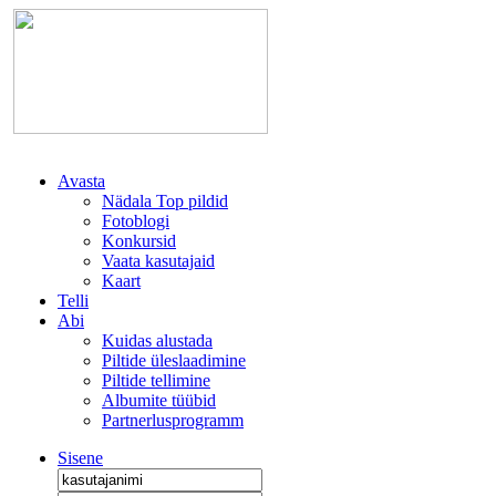
Avasta
Nädala Top pildid
Fotoblogi
Konkursid
Vaata kasutajaid
Kaart
Telli
Abi
Kuidas alustada
Piltide üleslaadimine
Piltide tellimine
Albumite tüübid
Partnerlusprogramm
Sisene