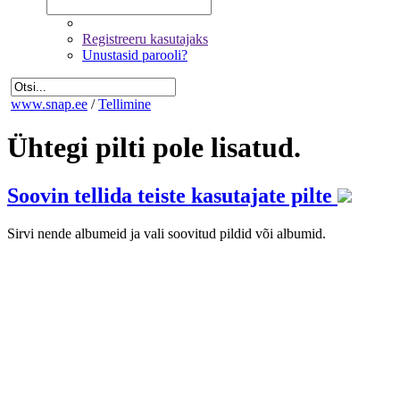
Registreeru kasutajaks
Unustasid parooli?
www.snap.ee
/
Tellimine
Ühtegi pilti pole lisatud.
Soovin tellida teiste kasutajate pilte
Sirvi nende albumeid ja vali soovitud pildid või albumid.