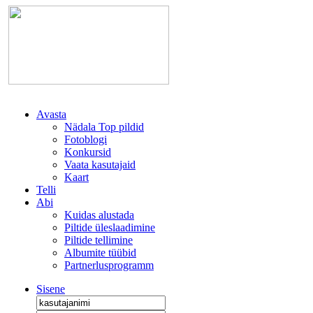
Avasta
Nädala Top pildid
Fotoblogi
Konkursid
Vaata kasutajaid
Kaart
Telli
Abi
Kuidas alustada
Piltide üleslaadimine
Piltide tellimine
Albumite tüübid
Partnerlusprogramm
Sisene