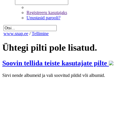
Registreeru kasutajaks
Unustasid parooli?
www.snap.ee
/
Tellimine
Ühtegi pilti pole lisatud.
Soovin tellida teiste kasutajate pilte
Sirvi nende albumeid ja vali soovitud pildid või albumid.