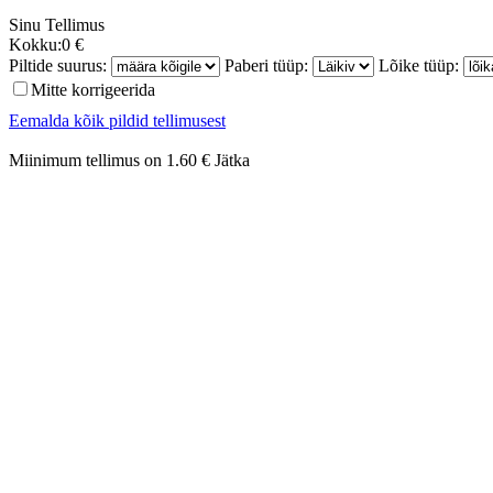
Sinu
Tellimus
Kokku:
0 €
Piltide suurus:
Paberi tüüp:
Lõike tüüp:
Mitte korrigeerida
Eemalda kõik pildid tellimusest
Miinimum tellimus on 1.60 €
Jätka