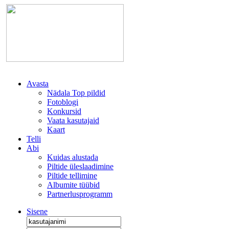
Avasta
Nädala Top pildid
Fotoblogi
Konkursid
Vaata kasutajaid
Kaart
Telli
Abi
Kuidas alustada
Piltide üleslaadimine
Piltide tellimine
Albumite tüübid
Partnerlusprogramm
Sisene