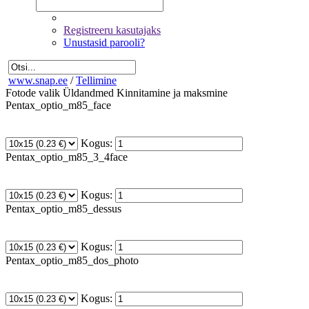
Registreeru kasutajaks
Unustasid parooli?
www.snap.ee
/
Tellimine
Fotode valik
Üldandmed
Kinnitamine ja maksmine
Pentax_optio_m85_face
Kogus:
Pentax_optio_m85_3_4face
Kogus:
Pentax_optio_m85_dessus
Kogus:
Pentax_optio_m85_dos_photo
Kogus: