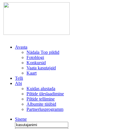
Avasta
Nädala Top pildid
Fotoblogi
Konkursid
Vaata kasutajaid
Kaart
Telli
Abi
Kuidas alustada
Piltide üleslaadimine
Piltide tellimine
Albumite tüübid
Partnerlusprogramm
Sisene