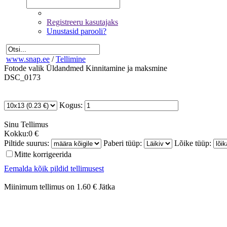
Registreeru kasutajaks
Unustasid parooli?
www.snap.ee
/
Tellimine
Fotode valik
Üldandmed
Kinnitamine ja maksmine
DSC_0173
Kogus:
Sinu
Tellimus
Kokku:
0 €
Piltide suurus:
Paberi tüüp:
Lõike tüüp:
Mitte korrigeerida
Eemalda kõik pildid tellimusest
Miinimum tellimus on 1.60 €
Jätka