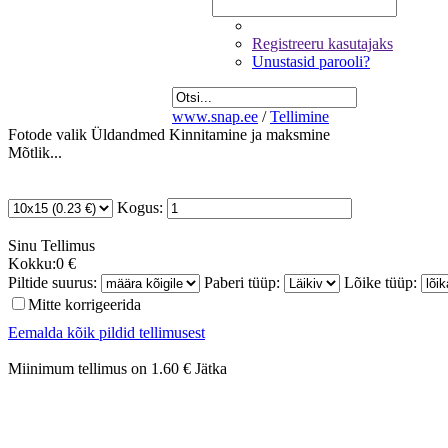
Registreeru kasutajaks
Unustasid parooli?
www.snap.ee
/
Tellimine
Fotode valik
Üldandmed
Kinnitamine ja maksmine
Mõtlik...
Kogus:
Sinu
Tellimus
Kokku:
0 €
Piltide suurus:
Paberi tüüp:
Lõike tüüp:
Mitte korrigeerida
Eemalda kõik pildid tellimusest
Miinimum tellimus on 1.60 €
Jätka