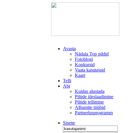
Avasta
Nädala Top pildid
Fotoblogi
Konkursid
Vaata kasutajaid
Kaart
Telli
Abi
Kuidas alustada
Piltide üleslaadimine
Piltide tellimine
Albumite tüübid
Partnerlusprogramm
Sisene