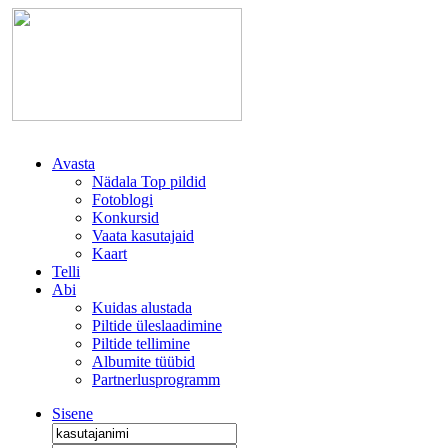
Avasta
Nädala Top pildid
Fotoblogi
Konkursid
Vaata kasutajaid
Kaart
Telli
Abi
Kuidas alustada
Piltide üleslaadimine
Piltide tellimine
Albumite tüübid
Partnerlusprogramm
Sisene