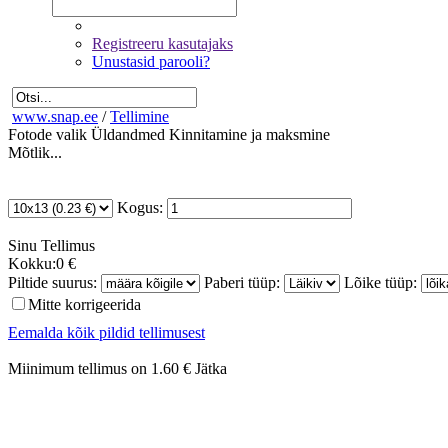
Registreeru kasutajaks
Unustasid parooli?
www.snap.ee
/
Tellimine
Fotode valik
Üldandmed
Kinnitamine ja maksmine
Mõtlik...
Kogus:
Sinu
Tellimus
Kokku:
0 €
Piltide suurus:
Paberi tüüp:
Lõike tüüp:
Mitte korrigeerida
Eemalda kõik pildid tellimusest
Miinimum tellimus on 1.60 €
Jätka