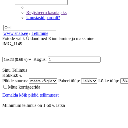
Registreeru kasutajaks
Unustasid parooli?
www.snap.ee
/
Tellimine
Fotode valik
Üldandmed
Kinnitamine ja maksmine
IMG_1149
Kogus:
Sinu
Tellimus
Kokku:
0 €
Piltide suurus:
Paberi tüüp:
Lõike tüüp:
Mitte korrigeerida
Eemalda kõik pildid tellimusest
Miinimum tellimus on 1.60 €
Jätka