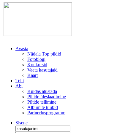
Avasta
Nädala Top pildid
Fotoblogi
Konkursid
Vaata kasutajaid
Kaart
Telli
Abi
Kuidas alustada
Piltide üleslaadimine
Piltide tellimine
Albumite tüübid
Partnerlusprogramm
Sisene