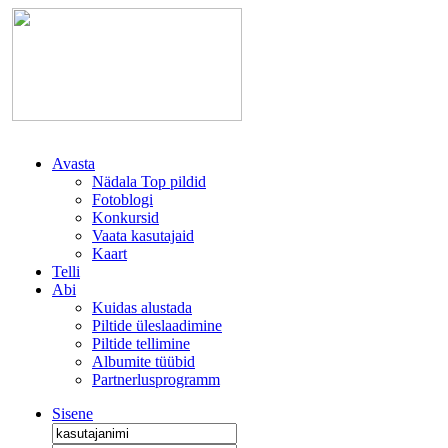
Avasta
Nädala Top pildid
Fotoblogi
Konkursid
Vaata kasutajaid
Kaart
Telli
Abi
Kuidas alustada
Piltide üleslaadimine
Piltide tellimine
Albumite tüübid
Partnerlusprogramm
Sisene