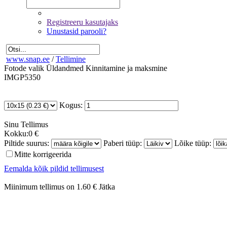
Registreeru kasutajaks
Unustasid parooli?
www.snap.ee
/
Tellimine
Fotode valik
Üldandmed
Kinnitamine ja maksmine
IMGP5350
Kogus:
Sinu
Tellimus
Kokku:
0 €
Piltide suurus:
Paberi tüüp:
Lõike tüüp:
Mitte korrigeerida
Eemalda kõik pildid tellimusest
Miinimum tellimus on 1.60 €
Jätka