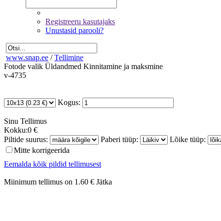
Registreeru kasutajaks
Unustasid parooli?
www.snap.ee
/
Tellimine
Fotode valik
Üldandmed
Kinnitamine ja maksmine
v-4735
Kogus:
Sinu
Tellimus
Kokku:
0 €
Piltide suurus:
Paberi tüüp:
Lõike tüüp:
Mitte korrigeerida
Eemalda kõik pildid tellimusest
Miinimum tellimus on 1.60 €
Jätka