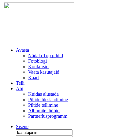
Avasta
Nädala Top pildid
Fotoblogi
Konkursid
Vaata kasutajaid
Kaart
Telli
Abi
Kuidas alustada
Piltide üleslaadimine
Piltide tellimine
Albumite tüübid
Partnerlusprogramm
Sisene