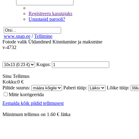
Registreeru kasutajaks
Unustasid parooli?
www.snap.ee
/
Tellimine
Fotode valik
Üldandmed
Kinnitamine ja maksmine
v-4732
Kogus:
Sinu
Tellimus
Kokku:
0 €
Piltide suurus:
Paberi tüüp:
Lõike tüüp:
Mitte korrigeerida
Eemalda kõik pildid tellimusest
Miinimum tellimus on 1.60 €
Jätka