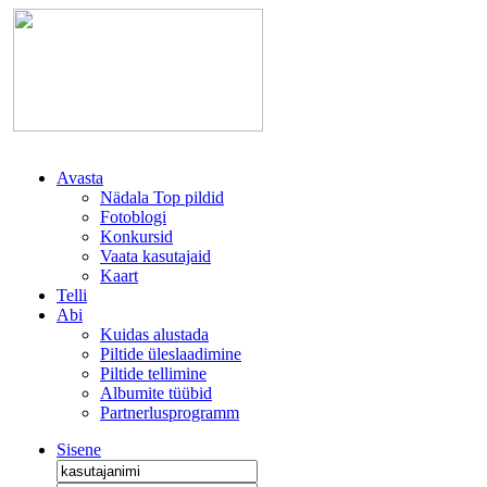
Avasta
Nädala Top pildid
Fotoblogi
Konkursid
Vaata kasutajaid
Kaart
Telli
Abi
Kuidas alustada
Piltide üleslaadimine
Piltide tellimine
Albumite tüübid
Partnerlusprogramm
Sisene