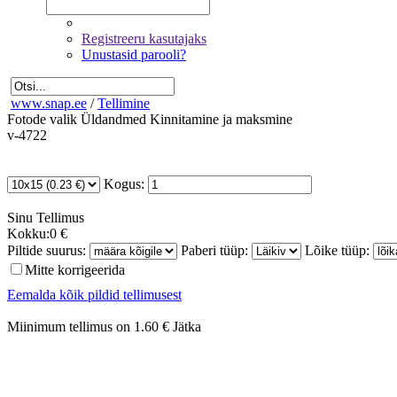
Registreeru kasutajaks
Unustasid parooli?
www.snap.ee
/
Tellimine
Fotode valik
Üldandmed
Kinnitamine ja maksmine
v-4722
Kogus:
Sinu
Tellimus
Kokku:
0 €
Piltide suurus:
Paberi tüüp:
Lõike tüüp:
Mitte korrigeerida
Eemalda kõik pildid tellimusest
Miinimum tellimus on 1.60 €
Jätka