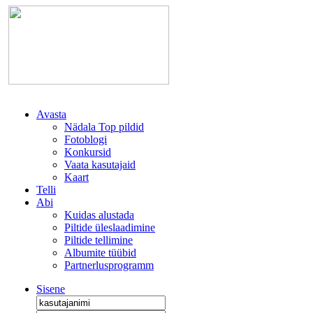
Avasta
Nädala Top pildid
Fotoblogi
Konkursid
Vaata kasutajaid
Kaart
Telli
Abi
Kuidas alustada
Piltide üleslaadimine
Piltide tellimine
Albumite tüübid
Partnerlusprogramm
Sisene