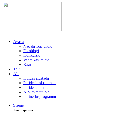
Avasta
Nädala Top pildid
Fotoblogi
Konkursid
Vaata kasutajaid
Kaart
Telli
Abi
Kuidas alustada
Piltide üleslaadimine
Piltide tellimine
Albumite tüübid
Partnerlusprogramm
Sisene