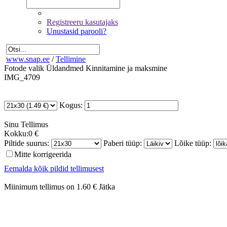
Registreeru kasutajaks
Unustasid parooli?
www.snap.ee
/
Tellimine
Fotode valik
Üldandmed
Kinnitamine ja maksmine
IMG_4709
Kogus:
Sinu
Tellimus
Kokku:
0 €
Piltide suurus:
Paberi tüüp:
Lõike tüüp:
Mitte korrigeerida
Eemalda kõik pildid tellimusest
Miinimum tellimus on 1.60 €
Jätka