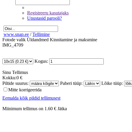
Registreeru kasutajaks
Unustasid parooli?
www.snap.ee
/
Tellimine
Fotode valik
Üldandmed
Kinnitamine ja maksmine
IMG_4709
Kogus:
Sinu
Tellimus
Kokku:
0 €
Piltide suurus:
Paberi tüüp:
Lõike tüüp:
Mitte korrigeerida
Eemalda kõik pildid tellimusest
Miinimum tellimus on 1.60 €
Jätka