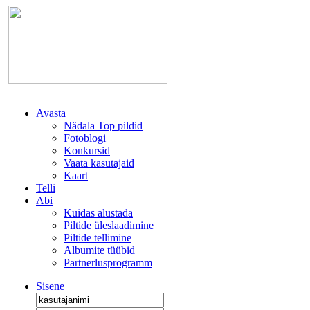
Avasta
Nädala Top pildid
Fotoblogi
Konkursid
Vaata kasutajaid
Kaart
Telli
Abi
Kuidas alustada
Piltide üleslaadimine
Piltide tellimine
Albumite tüübid
Partnerlusprogramm
Sisene