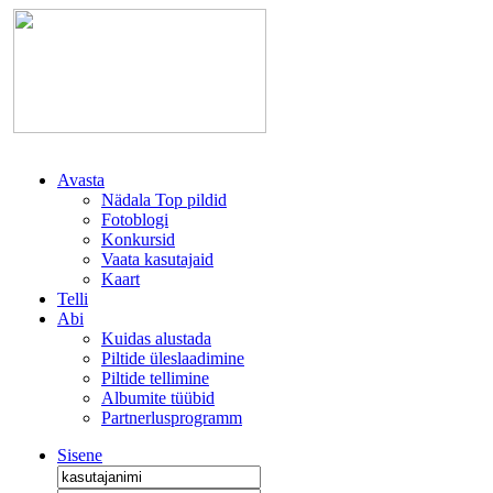
Avasta
Nädala Top pildid
Fotoblogi
Konkursid
Vaata kasutajaid
Kaart
Telli
Abi
Kuidas alustada
Piltide üleslaadimine
Piltide tellimine
Albumite tüübid
Partnerlusprogramm
Sisene