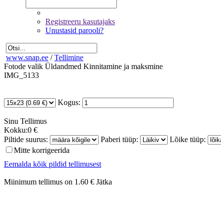
Registreeru kasutajaks
Unustasid parooli?
www.snap.ee
/
Tellimine
Fotode valik
Üldandmed
Kinnitamine ja maksmine
IMG_5133
Kogus:
Sinu
Tellimus
Kokku:
0 €
Piltide suurus:
Paberi tüüp:
Lõike tüüp:
Mitte korrigeerida
Eemalda kõik pildid tellimusest
Miinimum tellimus on 1.60 €
Jätka