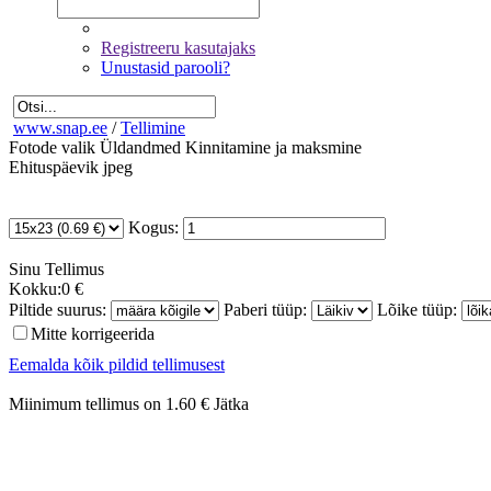
Registreeru kasutajaks
Unustasid parooli?
www.snap.ee
/
Tellimine
Fotode valik
Üldandmed
Kinnitamine ja maksmine
Ehituspäevik jpeg
Kogus:
Sinu
Tellimus
Kokku:
0 €
Piltide suurus:
Paberi tüüp:
Lõike tüüp:
Mitte korrigeerida
Eemalda kõik pildid tellimusest
Miinimum tellimus on 1.60 €
Jätka