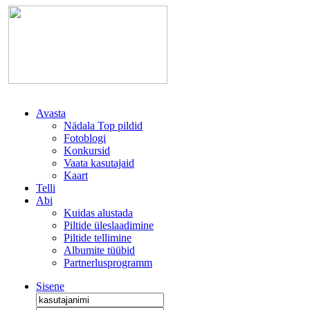
Avasta
Nädala Top pildid
Fotoblogi
Konkursid
Vaata kasutajaid
Kaart
Telli
Abi
Kuidas alustada
Piltide üleslaadimine
Piltide tellimine
Albumite tüübid
Partnerlusprogramm
Sisene