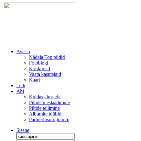
Avasta
Nädala Top pildid
Fotoblogi
Konkursid
Vaata kasutajaid
Kaart
Telli
Abi
Kuidas alustada
Piltide üleslaadimine
Piltide tellimine
Albumite tüübid
Partnerlusprogramm
Sisene