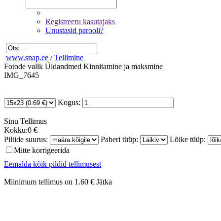
Registreeru kasutajaks
Unustasid parooli?
www.snap.ee
/
Tellimine
Fotode valik
Üldandmed
Kinnitamine ja maksmine
IMG_7645
Kogus:
Sinu
Tellimus
Kokku:
0 €
Piltide suurus:
Paberi tüüp:
Lõike tüüp:
Mitte korrigeerida
Eemalda kõik pildid tellimusest
Miinimum tellimus on 1.60 €
Jätka