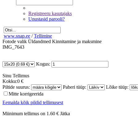
Registreeru kasutajaks
Unustasid parooli?
www.snap.ee
/
Tellimine
Fotode valik
Üldandmed
Kinnitamine ja maksmine
IMG_7643
Kogus:
Sinu
Tellimus
Kokku:
0 €
Piltide suurus:
Paberi tüüp:
Lõike tüüp:
Mitte korrigeerida
Eemalda kõik pildid tellimusest
Miinimum tellimus on 1.60 €
Jätka