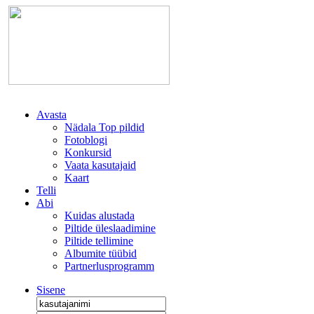
Avasta
Nädala Top pildid
Fotoblogi
Konkursid
Vaata kasutajaid
Kaart
Telli
Abi
Kuidas alustada
Piltide üleslaadimine
Piltide tellimine
Albumite tüübid
Partnerlusprogramm
Sisene