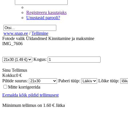
Registreeru kasutajaks
Unustasid parooli?
www.snap.ee
/
Tellimine
Fotode valik
Üldandmed
Kinnitamine ja maksmine
IMG_7606
Kogus:
Sinu
Tellimus
Kokku:
0 €
Piltide suurus:
Paberi tüüp:
Lõike tüüp:
Mitte korrigeerida
Eemalda kõik pildid tellimusest
Miinimum tellimus on 1.60 €
Jätka