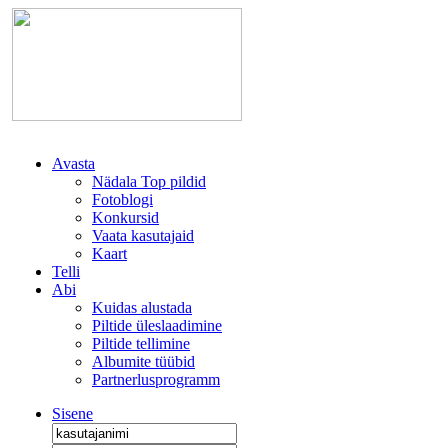
Avasta
Nädala Top pildid
Fotoblogi
Konkursid
Vaata kasutajaid
Kaart
Telli
Abi
Kuidas alustada
Piltide üleslaadimine
Piltide tellimine
Albumite tüübid
Partnerlusprogramm
Sisene