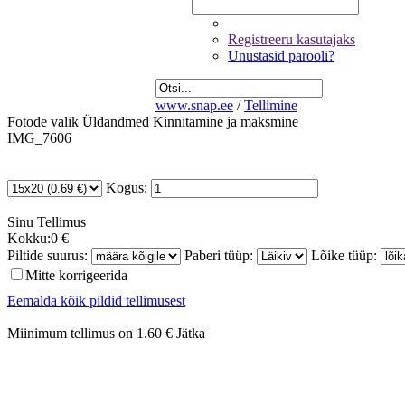
Registreeru kasutajaks
Unustasid parooli?
www.snap.ee
/
Tellimine
Fotode valik
Üldandmed
Kinnitamine ja maksmine
IMG_7606
Kogus:
Sinu
Tellimus
Kokku:
0 €
Piltide suurus:
Paberi tüüp:
Lõike tüüp:
Mitte korrigeerida
Eemalda kõik pildid tellimusest
Miinimum tellimus on 1.60 €
Jätka