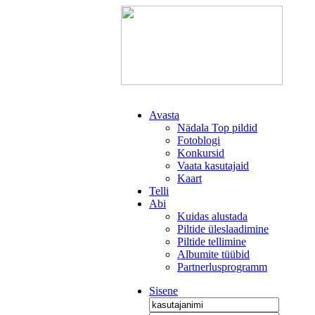
Avasta
Nädala Top pildid
Fotoblogi
Konkursid
Vaata kasutajaid
Kaart
Telli
Abi
Kuidas alustada
Piltide üleslaadimine
Piltide tellimine
Albumite tüübid
Partnerlusprogramm
Sisene