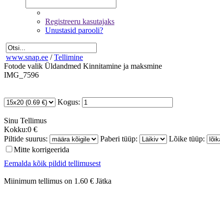
Registreeru kasutajaks
Unustasid parooli?
www.snap.ee
/
Tellimine
Fotode valik
Üldandmed
Kinnitamine ja maksmine
IMG_7596
Kogus:
Sinu
Tellimus
Kokku:
0 €
Piltide suurus:
Paberi tüüp:
Lõike tüüp:
Mitte korrigeerida
Eemalda kõik pildid tellimusest
Miinimum tellimus on 1.60 €
Jätka