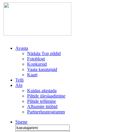
Avasta
Nädala Top pildid
Fotoblogi
Konkursid
Vaata kasutajaid
Kaart
Telli
Abi
Kuidas alustada
Piltide üleslaadimine
Piltide tellimine
Albumite tüübid
Partnerlusprogramm
Sisene