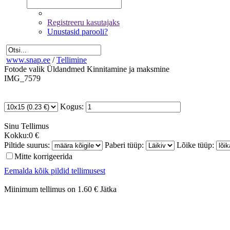
Registreeru kasutajaks
Unustasid parooli?
www.snap.ee
/
Tellimine
Fotode valik
Üldandmed
Kinnitamine ja maksmine
IMG_7579
Kogus:
Sinu
Tellimus
Kokku:
0 €
Piltide suurus:
Paberi tüüp:
Lõike tüüp:
Mitte korrigeerida
Eemalda kõik pildid tellimusest
Miinimum tellimus on 1.60 €
Jätka