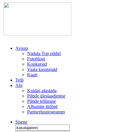
Avasta
Nädala Top pildid
Fotoblogi
Konkursid
Vaata kasutajaid
Kaart
Telli
Abi
Kuidas alustada
Piltide üleslaadimine
Piltide tellimine
Albumite tüübid
Partnerlusprogramm
Sisene