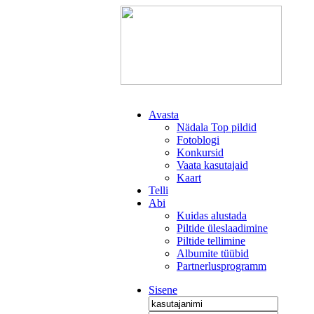
Avasta
Nädala Top pildid
Fotoblogi
Konkursid
Vaata kasutajaid
Kaart
Telli
Abi
Kuidas alustada
Piltide üleslaadimine
Piltide tellimine
Albumite tüübid
Partnerlusprogramm
Sisene