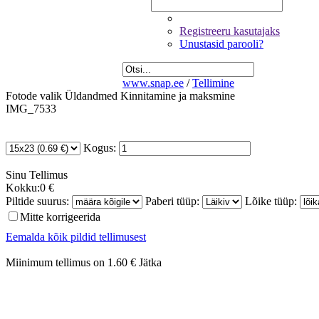
Registreeru kasutajaks
Unustasid parooli?
www.snap.ee
/
Tellimine
Fotode valik
Üldandmed
Kinnitamine ja maksmine
IMG_7533
Kogus:
Sinu
Tellimus
Kokku:
0 €
Piltide suurus:
Paberi tüüp:
Lõike tüüp:
Mitte korrigeerida
Eemalda kõik pildid tellimusest
Miinimum tellimus on 1.60 €
Jätka