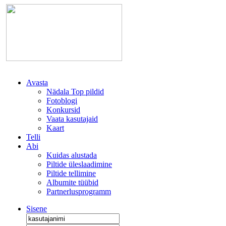
Avasta
Nädala Top pildid
Fotoblogi
Konkursid
Vaata kasutajaid
Kaart
Telli
Abi
Kuidas alustada
Piltide üleslaadimine
Piltide tellimine
Albumite tüübid
Partnerlusprogramm
Sisene