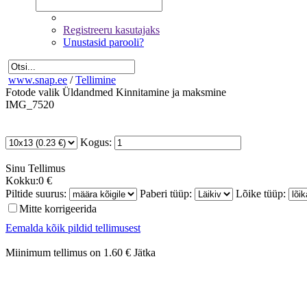
Registreeru kasutajaks
Unustasid parooli?
www.snap.ee
/
Tellimine
Fotode valik
Üldandmed
Kinnitamine ja maksmine
IMG_7520
Kogus:
Sinu
Tellimus
Kokku:
0 €
Piltide suurus:
Paberi tüüp:
Lõike tüüp:
Mitte korrigeerida
Eemalda kõik pildid tellimusest
Miinimum tellimus on 1.60 €
Jätka