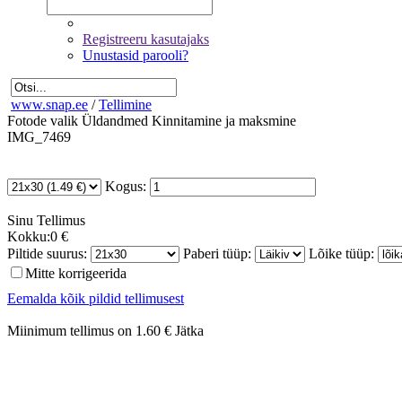
Registreeru kasutajaks
Unustasid parooli?
www.snap.ee
/
Tellimine
Fotode valik
Üldandmed
Kinnitamine ja maksmine
IMG_7469
Kogus:
Sinu
Tellimus
Kokku:
0 €
Piltide suurus:
Paberi tüüp:
Lõike tüüp:
Mitte korrigeerida
Eemalda kõik pildid tellimusest
Miinimum tellimus on 1.60 €
Jätka