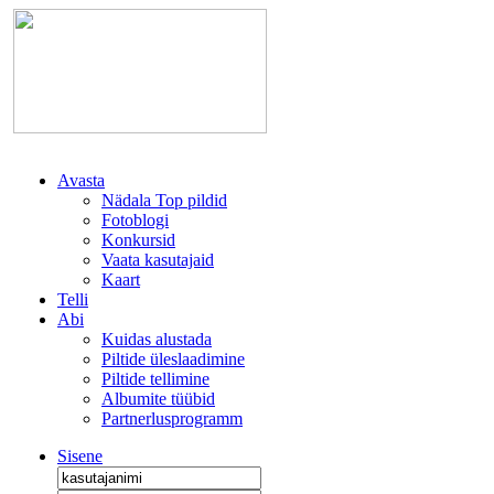
Avasta
Nädala Top pildid
Fotoblogi
Konkursid
Vaata kasutajaid
Kaart
Telli
Abi
Kuidas alustada
Piltide üleslaadimine
Piltide tellimine
Albumite tüübid
Partnerlusprogramm
Sisene