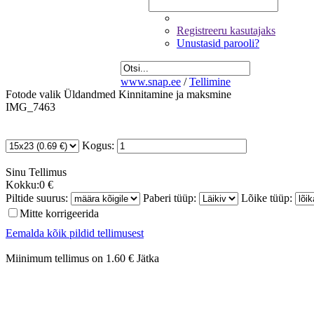
Registreeru kasutajaks
Unustasid parooli?
www.snap.ee
/
Tellimine
Fotode valik
Üldandmed
Kinnitamine ja maksmine
IMG_7463
Kogus:
Sinu
Tellimus
Kokku:
0 €
Piltide suurus:
Paberi tüüp:
Lõike tüüp:
Mitte korrigeerida
Eemalda kõik pildid tellimusest
Miinimum tellimus on 1.60 €
Jätka