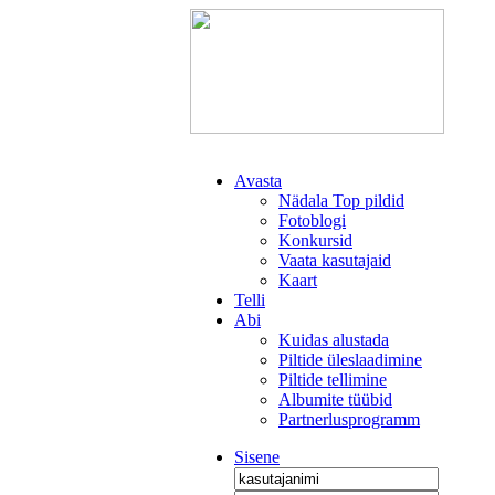
Avasta
Nädala Top pildid
Fotoblogi
Konkursid
Vaata kasutajaid
Kaart
Telli
Abi
Kuidas alustada
Piltide üleslaadimine
Piltide tellimine
Albumite tüübid
Partnerlusprogramm
Sisene