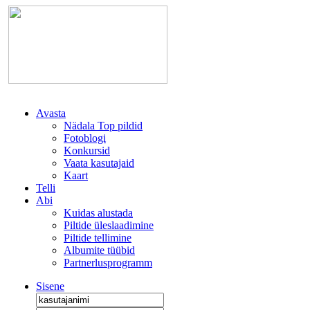
Avasta
Nädala Top pildid
Fotoblogi
Konkursid
Vaata kasutajaid
Kaart
Telli
Abi
Kuidas alustada
Piltide üleslaadimine
Piltide tellimine
Albumite tüübid
Partnerlusprogramm
Sisene