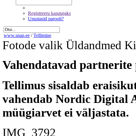
Registreeru kasutajaks
Unustasid parooli?
www.snap.ee
/
Tellimine
Fotode valik
Üldandmed
Ki
Vahendatavad partnerite 
Tellimus sisaldab eraisik
vahendab Nordic Digital A
müügiarvet ei väljastata.
IMG_3792